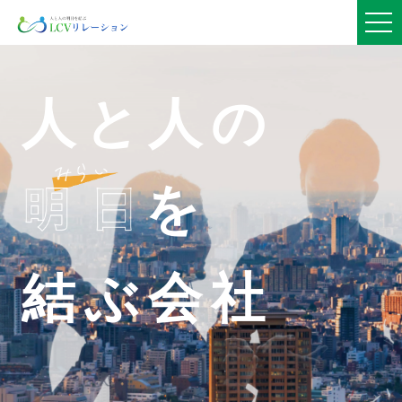
人と人の
を
結ぶ会社